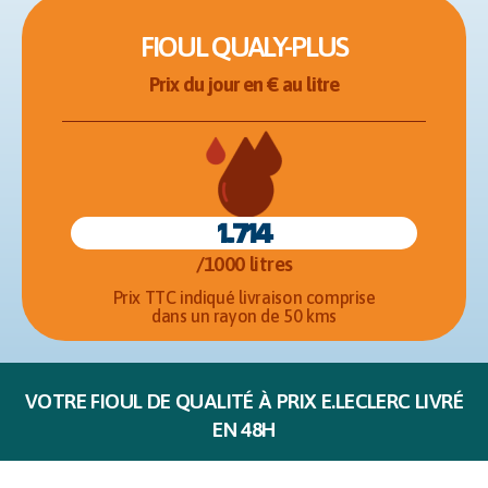
FIOUL QUALY-PLUS
Prix du jour en € au litre
1.714
/1000 litres
Prix TTC indiqué livraison comprise
dans un rayon de 50 kms
VOTRE FIOUL DE QUALITÉ À PRIX E.LECLERC LIVRÉ
EN 48H