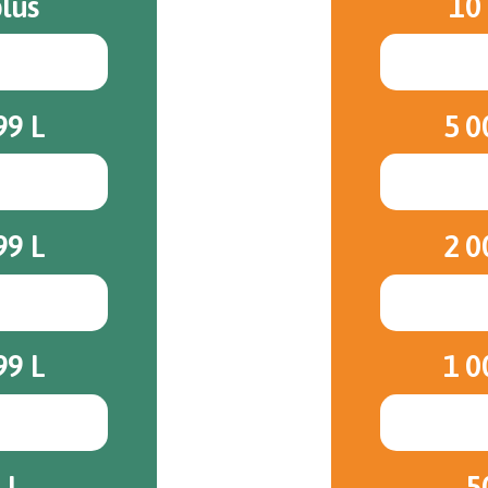
plus
10 
99 L
5 0
99 L
2 0
99 L
1 0
 L
5