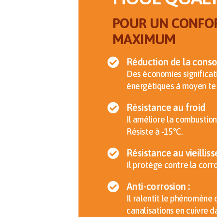
POUR UN CONFO
MAXIMUM
Réduction de la con
Des économies significat
énergétiques à moyen te
Résistance au froid
Il améliore la combustion 
Résiste à -15°C.
Résistance au vieillis
Il protège contre la corros
Anti-corrosion :
Il ralentit le phénomène 
canalisations en cuivre d