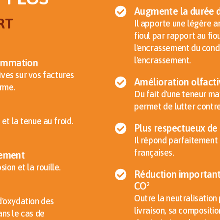
Augmente la durée de
RT
Il apporte une légère a
fioul par rapport au fio
l'encrassement du cond
l'encrassement.
sommation
ives sur vos factures
Amélioration olfacti
rme.
Du fait d'une teneur m
permet de lutter contre 
et la tenue au froid.
Plus respectueux de
Il répond parfaitement
françaises.
sement
ion et la rouille.
Réduction importante
CO²
Outre la neutralisation 
d'oxydation des
livraison, sa compositi
ans le cas de